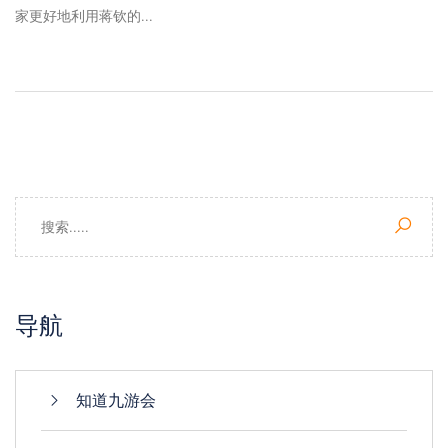
家更好地利用蒋钦的...
导航
知道九游会