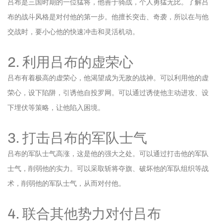
吕布是三国时期的一位猛将，他善于骑战，个人勇猛无比。了解吕
布的战斗风格是对付他的第一步。他擅长突击、奇袭，所以在与他
交战时，要小心他的快速冲击和灵活机动。
2. 利用吕布的虚荣心
吕布有着极高的虚荣心，他渴望成为无敌的战神。可以利用他的虚
荣心，设下陷阱，引诱他自投罗网。可以通过诱使他主动进攻、设
下埋伏等策略，让他陷入困境。
3. 打击吕布的军队士气
吕布的军队士气高涨，这是他的强大之处。可以通过打击他的军队
士气，削弱他的实力。可以采取斩将夺旗、破坏他的军队组织等战
术，削弱他的军队士气，从而对付他。
4. 联合其他势力对付吕布