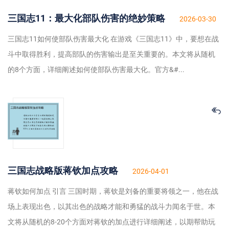
三国志11：最大化部队伤害的绝妙策略
2026-03-30
三国志11如何使部队伤害最大化 在游戏《三国志11》中，要想在战
斗中取得胜利，提高部队的伤害输出是至关重要的。本文将从随机
的8个方面，详细阐述如何使部队伤害最大化。官方&#...
三国志战略版蒋钦加点攻略
2026-04-01
蒋钦如何加点 引言 三国时期，蒋钦是刘备的重要将领之一，他在战
场上表现出色，以其出色的战略才能和勇猛的战斗力闻名于世。本
文将从随机的8-20个方面对蒋钦的加点进行详细阐述，以期帮助玩