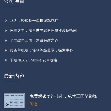
公司项目
华为：轻松备份单机游戏存档
冰霜之力：魔兽世界武器冰属性装备指南
全面战争三国：建筑兴建之道
传奇单机版：怪物等级显示，探索中心
下载NBA 2K Mobile 安卓攻略
最新内容
免费解锁姜维技能，成就三国杀巅峰
阅读