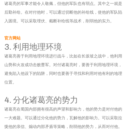
诸葛亮的军事才能令人敬佩，但他的军队也有弱点。其中之一就是
后勤补给。在对付他时，可以通过切断他的补给线，使他的军队陷
入困境。可以采取埋伏、截断补给线等战术，削弱他的实力。
官方网站
3. 利用地理环境
诸葛亮善于利用地理环境进行战斗，比如在长坂坡之战中，他利用
山势和火攻成功击败曹军。对付诸葛亮时，要善于利用地理环境，
避免陷入他设下的陷阱，同时也要善于寻找和利用对他有利的地理
位置。
4. 分化诸葛亮的势力
诸葛亮在蜀国内部拥有很高的声望和影响力，他的势力是对付他的
一大难题。可以通过分化他的势力，瓦解他的影响力。可以采取拉
拢他的亲信、煽动内部矛盾等策略，削弱他的势力，从而对付他。