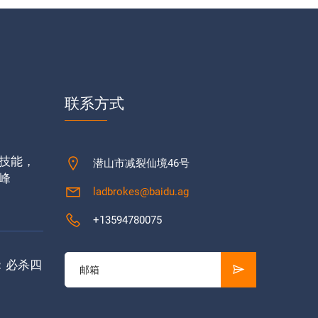
联系方式
技能，
潜山市减裂仙境46号
峰
ladbrokes@baidu.ag
+13594780075
：必杀四